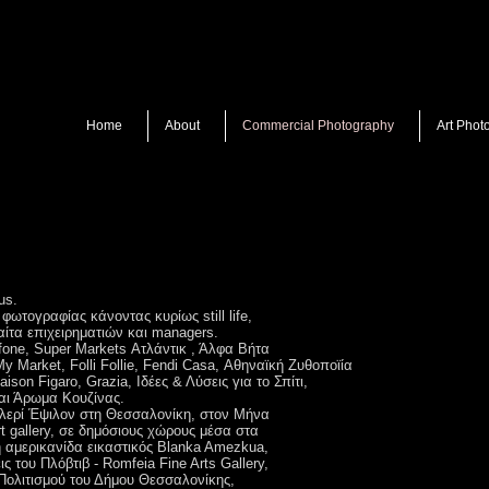
Home
About
Commercial Photography
Art Phot
us.
 φωτογραφίας κάνοντας κυρίως still life,
ίτα επιχειρηματιών και managers.
afone, Super Markets Ατλάντικ , Άλφα Βήτα
 Market, Folli Follie, Fendi Casa, Αθηναϊκή Ζυθοποϊία
son Figaro, Grazia, Ιδέες & Λύσεις για το Σπίτι,
αι Άρωμα Κουζίνας.
καλερί Έψιλον στη Θεσσαλονίκη, στον Μήνα
t gallery, σε δημόσιους χώρους μέσα στα
η αμερικανίδα εικαστικός Blanka Amezkua,
ς του Πλόβτιβ - Romfeia Fine Arts Gallery,
Πολιτισμού του Δήμου Θεσσαλονίκης,