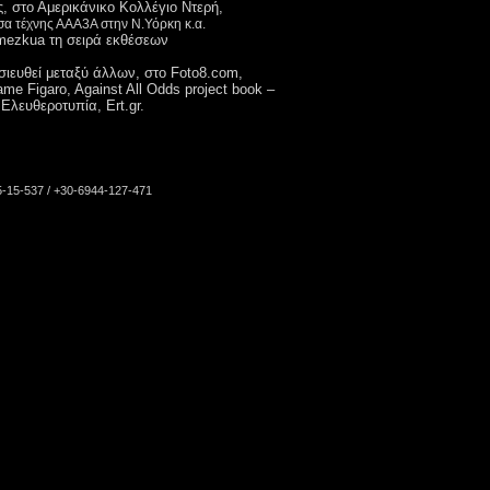
 στο Αμερικάνικο Κολλέγιο Ντερή,
σα τέχνης ΑΑΑ3Α στην Ν.Υόρκη κ.α.
mezkua τη σειρά εκθέσεων
σιευθεί μεταξύ άλλων, στο Foto8.com,
 Figaro, Against All Odds project book –
Ελευθεροτυπία, Ert.gr.
75-15-537 / +30-6944-127-471