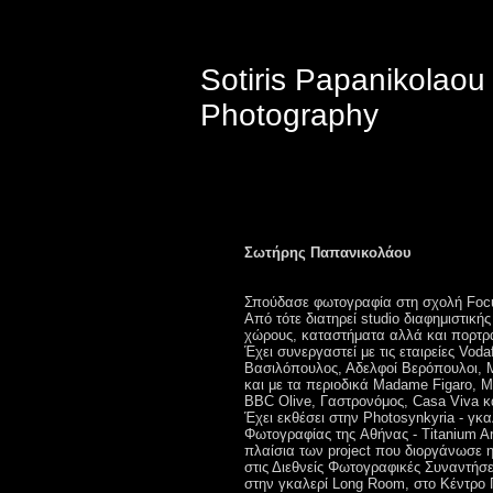
Sotiris Papanikolaou
Photography
Σωτήρης Παπανικολάου
Σπούδασε φωτογραφία στη σχολή Foc
Από τότε διατηρεί studio διαφημιστικής
χώρους, καταστήματα αλλά και πορτρα
Έχει συνεργαστεί με τις εταιρείες Vod
Βασιλόπουλος, Αδελφοί Βερόπουλοι, My
και με τα περιοδικά Madame Figaro, Mai
BBC Olive, Γαστρονόμος, Casa Viva κ
Έχει εκθέσει στην Photosynkyria - γ
Φωτογραφίας της Aθήνας - Titanium Ar
πλαίσια των project που διοργάνωσε 
στις Διεθνείς Φωτογραφικές Συναντήσει
στην γκαλερί Long Room, στο Κέντρο 